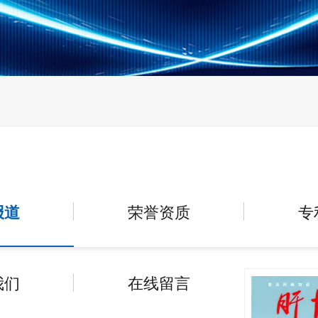
报道
荣誉资质
专
我们
在线留言