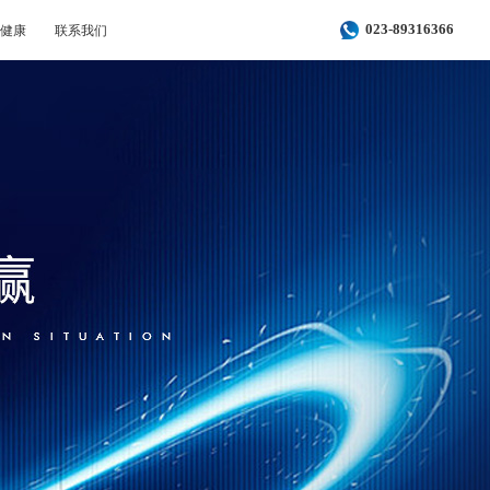
健康
联系我们
023-89316366